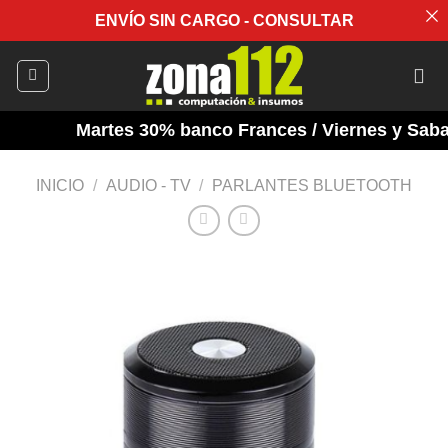
ENVÍO SIN CARGO - CONSULTAR
Saltar
al
contenido
Martes 30% banco Frances / Viernes y Sabado
INICIO
/
AUDIO - TV
/
PARLANTES BLUETOOTH