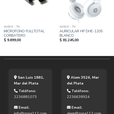
AUDIO - TV
AUDIO - TV
MICROFONO FULLTOTAL
AURICULAR HP DHE-1205
CORBATERO
BLANCO
$
9.899,00
$
81.245,00
San Luis 1881,
Alem 3526, Mar
Mar del Plata
del Plata
Teléfono:
Teléfono:
2236881073
2236638924
Email:
Email:
info@zona112.com
alem@zona112.com