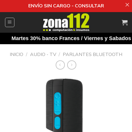
ENVÍO SIN CARGO - CONSULTAR
Saltar
al
contenido
Martes 30% banco Frances / Viernes y Sabados 10
INICIO
/
AUDIO - TV
/
PARLANTES BLUETOOTH