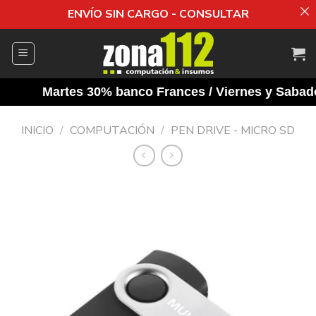
ENVÍO SIN CARGO - CONSULTAR
Saltar
al
contenido
Martes 30% banco Frances / Viernes y Sabados 
INICIO
/
COMPUTACIÓN
/
PEN DRIVE - MICRO SD