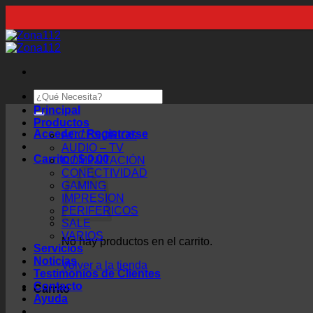
Saltar
al
contenido
Buscar
por:
Principal
Productos
Acceder / Registrarse
ACCESORIOS
AUDIO – TV
Carrito /
$
0,00
COMPUTACIÓN
CONECTIVIDAD
GAMING
IMPRESION
PERIFERICOS
SALE
VARIOS
No hay productos en el carrito.
Servicios
Noticias
Volver a la tienda
Testimonios de Clientes
Contacto
Carrito
Ayuda