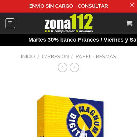
ENVÍO SIN CARGO - CONSULTAR
Saltar
al
contenido
Martes 30% banco Frances / Viernes y Saba
INICIO
/
IMPRESION
/
PAPEL - RESMAS