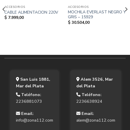
ACCESORIOS
ACCESORIOS
MOCHILA EVERLAST NEGRO Y
CABLE ALIMENTACION 220V
GRIS – 15929
$
7.999,00
$
30.504,00
San Luis 1881,
Alem 3526, Mar
Mar del Plata
del Plata
Teléfono:
Teléfono:
2236881073
2236638924
Email:
Email:
info@zona112.com
alem@zona112.com