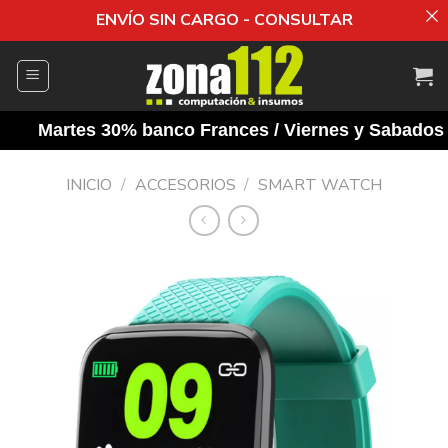
ENVÍO SIN CARGO - CONSULTAR
Saltar
al
contenido
Martes 30% banco Frances / Viernes y Sabados 10%
INICIO
/
ACCESORIOS
/
SMART WATCH