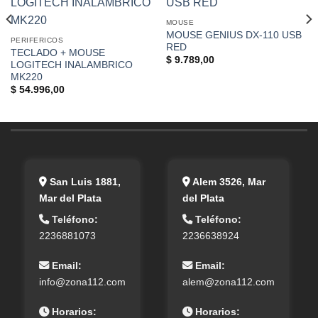
MOUSE
MOUSE GENIUS DX-110 USB
PERIFERICOS
RED
TECLADO + MOUSE
$
9.789,00
LOGITECH INALAMBRICO
MK220
$
54.996,00
San Luis 1881,
Alem 3526, Mar
Mar del Plata
del Plata
Teléfono:
Teléfono:
2236881073
2236638924
Email:
Email:
info@zona112.com
alem@zona112.com
Horarios:
Horarios: