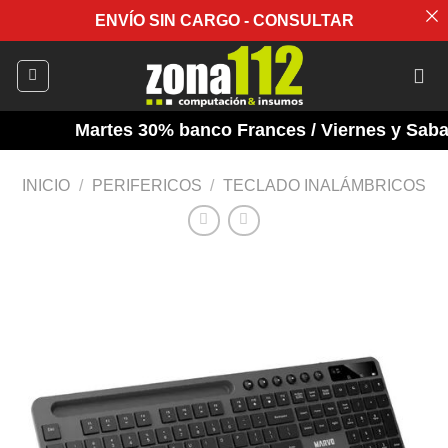
ENVÍO SIN CARGO - CONSULTAR
Saltar
al
contenido
Martes 30% banco Frances / Viernes y Sabado
INICIO
/
PERIFERICOS
/
TECLADO INALÁMBRICOS