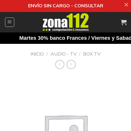
ENVÍO SIN CARGO - CONSULTAR
Saltar
al
contenido
Martes 30% banco Frances / Viernes y Sabados
INICIO
/
AUDIO - TV
/
BOX TV