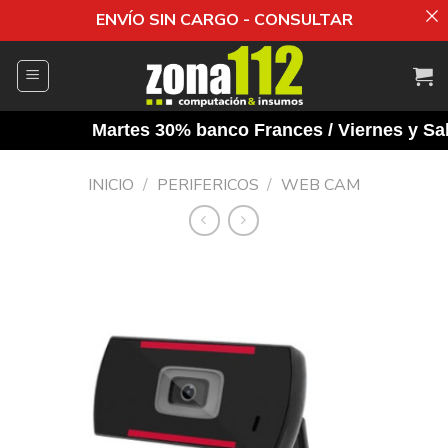
ENVÍO SIN CARGO - CONSULTAR
Saltar
al
contenido
Martes 30% banco Frances / Viernes y Saba
INICIO
/
PERIFERICOS
/
WEB CAM