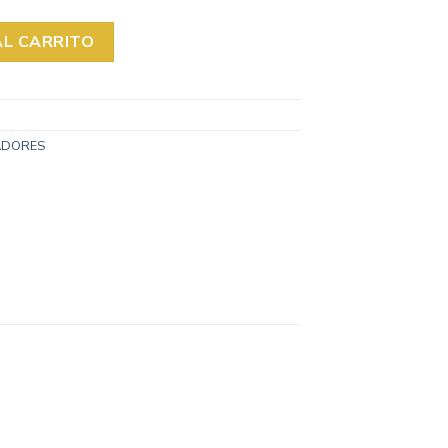
PHONE HEMBRA + CHARGING cantidad
AL CARRITO
ADORES