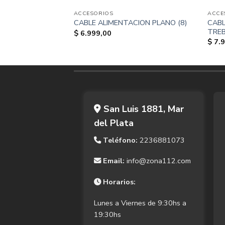
ACCESORIOS
ACCE
 2 MTS NOGA
CABL
CABLE ALIMENTACION PLANO (8)
TREB
$
6.999,00
$
7.9
San Luis 1881, Mar
del Plata
Teléfono:
2236881073
Email:
info@zona112.com
Horarios:
Lunes a Viernes de 9:30hs a
19:30hs