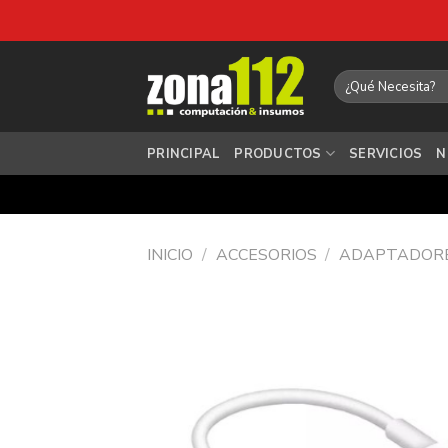
Saltar
al
Buscar
por:
contenido
PRINCIPAL
PRODUCTOS
SERVICIOS
N
INICIO
/
ACCESORIOS
/
ADAPTADOR