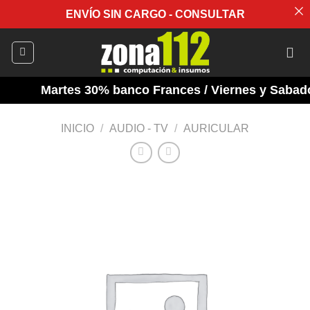
ENVÍO SIN CARGO - CONSULTAR
Saltar
al
contenido
Martes 30% banco Frances / Viernes y Sabados 
INICIO
/
AUDIO - TV
/
AURICULAR