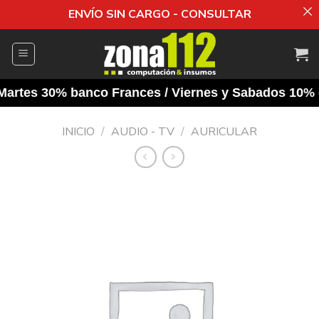
ENVÍO SIN CARGO - CONSULTAR
Saltar
al
contenido
rtes 30% banco Frances / Viernes y Sabados 10% de 
INICIO
/
AUDIO - TV
/
AURICULAR