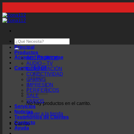
Saltar
al
contenido
Buscar
por:
Principal
Productos
Acceder / Registrarse
ACCESORIOS
AUDIO – TV
Carrito /
$
0,00
COMPUTACIÓN
CONECTIVIDAD
GAMING
IMPRESION
PERIFERICOS
SALE
VARIOS
No hay productos en el carrito.
Servicios
Noticias
Volver a la tienda
Testimonios de Clientes
Contacto
Carrito
Ayuda