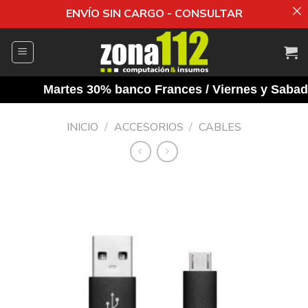
ENVÍO SIN CARGO - CONSULTAR
Saltar
al
contenido
Martes 30% banco Frances / Viernes y Sabados 
INICIO
/
ACCESORIOS
/
CABLES