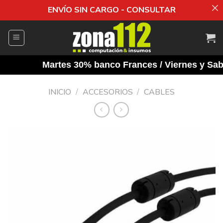
ENVÍO SIN CARGO - CONSULTAR
Saltar
al
contenido
Martes 30% banco Frances / Viernes y Sabad
INICIO
/
ACCESORIOS
/
CABLES