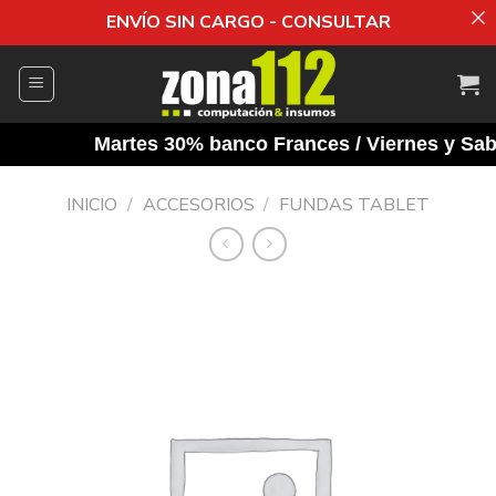
ENVÍO SIN CARGO - CONSULTAR
Saltar
al
contenido
Martes 30% banco Frances / Viernes y Sabad
INICIO
/
ACCESORIOS
/
FUNDAS TABLET