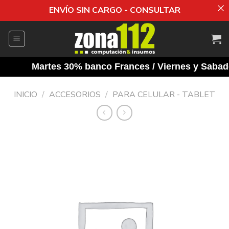
ENVÍO SIN CARGO - CONSULTAR
Saltar
al
contenido
Martes 30% banco Frances / Viernes y Sabados
INICIO
/
ACCESORIOS
/
PARA CELULAR - TABLET