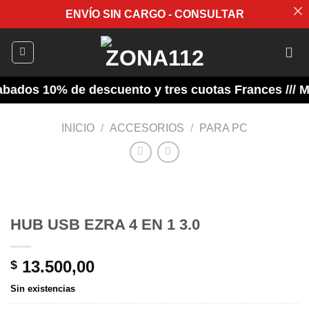
ENVÍO SIN CARGO - CONSULTAR
Saltar
al
contenido
ados 10% de descuento y tres cuotas Frances /// Mie
INICIO
/
ACCESORIOS
/
PARA PC
HUB USB EZRA 4 EN 1 3.0
13.500,00
$
Sin existencias