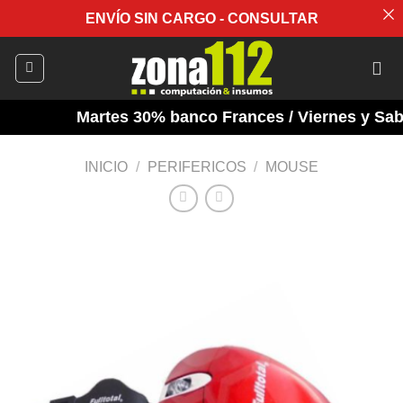
ENVÍO SIN CARGO - CONSULTAR
Saltar
al
contenido
Martes 30% banco Frances / Viernes y Sabad
INICIO
/
PERIFERICOS
/
MOUSE