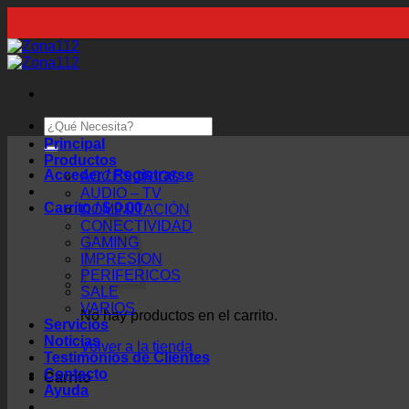
Saltar
al
contenido
Buscar
por:
Principal
Productos
Acceder / Registrarse
ACCESORIOS
AUDIO – TV
Carrito /
$
0,00
COMPUTACIÓN
CONECTIVIDAD
GAMING
IMPRESION
PERIFERICOS
SALE
VARIOS
No hay productos en el carrito.
Servicios
Noticias
Volver a la tienda
Testimonios de Clientes
Contacto
Carrito
Ayuda