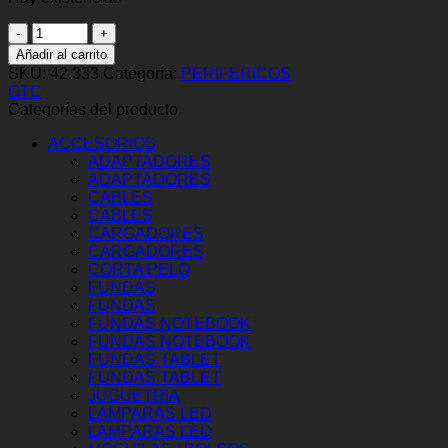
TECLADO
GTC
Añadir al carrito
KBG-
SKU:
42.333
Categoría:
PERIFERICOS
206
GTC
USB
Categorías del producto
cantidad
ACCESORIOS
ADAPTADORES
ADAPTADORES
CABLES
CABLES
CARGADORES
CARGADORES
CORTA PELO
FUNDAS
FUNDAS
FUNDAS NOTEBOOK
FUNDAS NOTEBOOK
FUNDAS TABLET
FUNDAS TABLET
JUGUETRIA
LAMPARAS LED
LAMPARAS LED