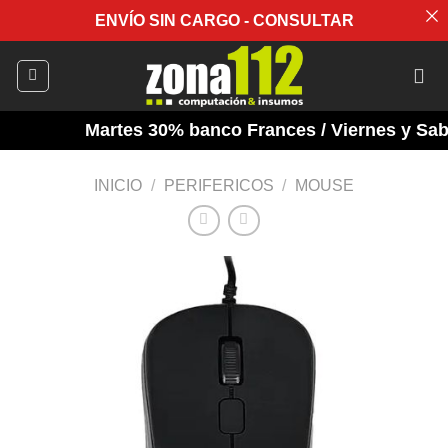
ENVÍO SIN CARGO - CONSULTAR
Saltar
al
contenido
Martes 30% banco Frances / Viernes y Sabad
INICIO
/
PERIFERICOS
/
MOUSE