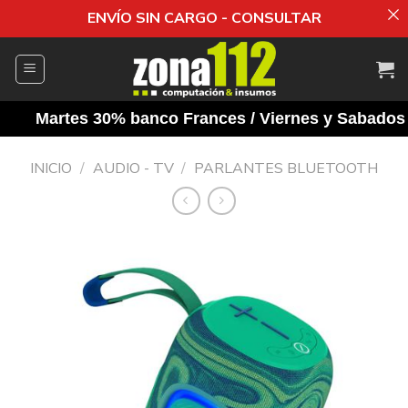
ENVÍO SIN CARGO - CONSULTAR
Saltar
al
contenido
Martes 30% banco Frances / Viernes y Sabados 10
INICIO
/
AUDIO - TV
/
PARLANTES BLUETOOTH