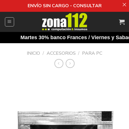
ENVÍO SIN CARGO - CONSULTAR
Saltar
al
contenido
Martes 30% banco Frances / Viernes y Sabado
INICIO
/
ACCESORIOS
/
PARA PC