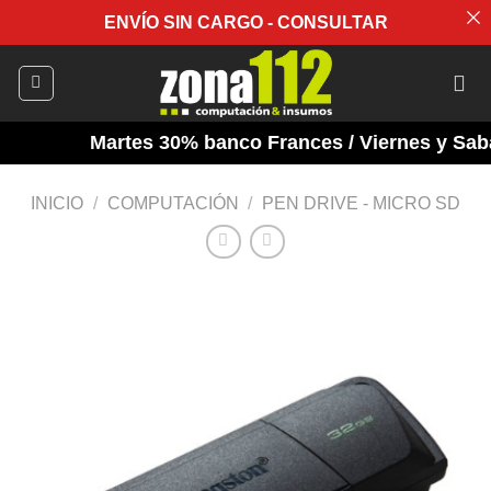
ENVÍO SIN CARGO - CONSULTAR
Saltar
al
contenido
Martes 30% banco Frances / Viernes y Sabad
INICIO
/
COMPUTACIÓN
/
PEN DRIVE - MICRO SD