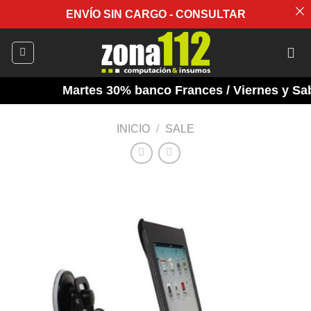
ENVÍO SIN CARGO - CONSULTAR
Saltar
al
contenido
Martes 30% banco Frances / Viernes y Saba
INICIO
/
SALE