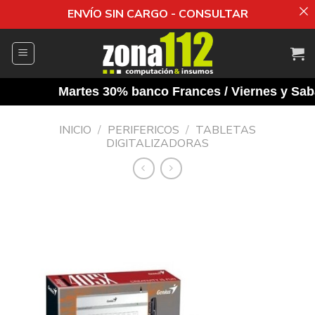
ENVÍO SIN CARGO - CONSULTAR
Saltar
al
contenido
Martes 30% banco Frances / Viernes y Sabad
INICIO
/
PERIFERICOS
/
TABLETAS
DIGITALIZADORAS