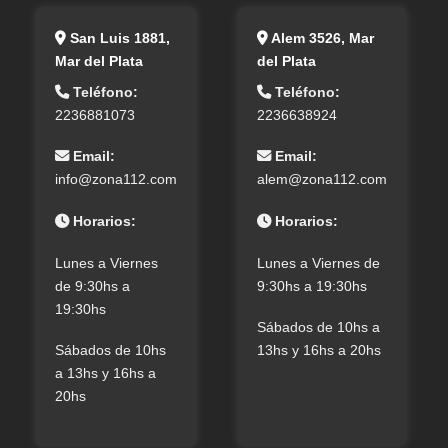
San Luis 1881,
Alem 3526, Mar
Mar del Plata
del Plata
Teléfono:
Teléfono:
2236881073
2236638924
Email:
Email:
info@zona112.com
alem@zona112.com
Horarios:
Horarios:
Lunes a Viernes
Lunes a Viernes de
de 9:30hs a
9:30hs a 19:30hs
19:30hs
Sábados de 10hs a
Sábados de 10hs
13hs y 16hs a 20hs
a 13hs y 16hs a
20hs