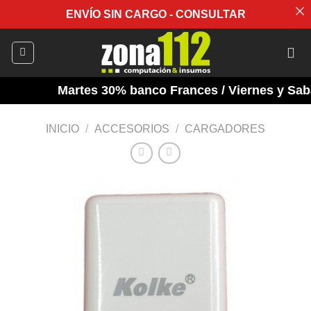
ENVÍO SIN CARGO - CONSULTAR
Saltar
al
contenido
Martes 30% banco Frances / Viernes y Sabad
INICIO
/
ACCESORIOS
/
CARGADORES