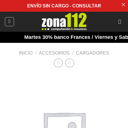
ENVÍO SIN CARGO - CONSULTAR
Saltar
al
contenido
Martes 30% banco Frances / Viernes y Sabad
INICIO
/
ACCESORIOS
/
CARGADORES